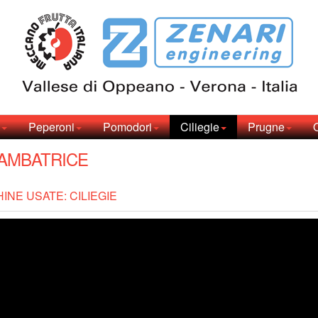
Peperoni
Pomodori
Ciliegie
Prugne
GAMBATRICE
INE USATE: CILIEGIE