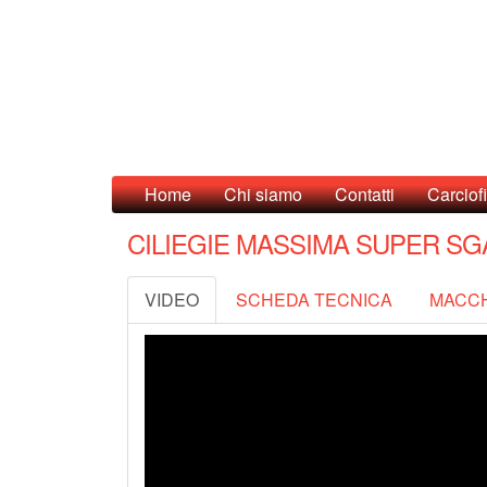
Home
Chi siamo
Contatti
Carciofi
CILIEGIE MASSIMA SUPER S
VIDEO
SCHEDA TECNICA
MACCH